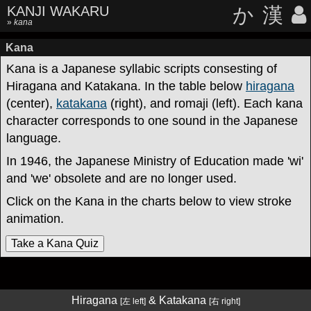
KANJI WAKARU
か
漢
»
kana
Kana
Kana is a Japanese syllabic scripts consesting of
Hiragana and Katakana. In the table below
hiragana
(center),
katakana
(right), and romaji (left). Each kana
character corresponds to one sound in the Japanese
language.
In 1946, the Japanese Ministry of Education made 'wi'
and 'we' obsolete and are no longer used.
Click on the Kana in the charts below to view stroke
animation.
Hiragana
& Katakana
[左 left]
[右 right]