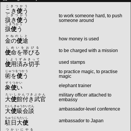
こきつかう
こき
使
う
to work someone hard, to push
こきつかう
扱き
使
う
someone around
こきつかう
扱
使
う
かねのしと
how money is used
金の
使
途
しめいをおびる
to be charged with a mission
使
命を帯びる
しようずみきって
used stamps
使
用済み切手
to practice magic, to practise
じゅつをつかう
術を
使
う
magic
ぞうつかい
elephant trainer
象
使
い
military officer attached to
たいしかんづきぶかん
大
使
館付き武官
embassy
たいしきゅうかいだん
ambassador-level conference
大
使
級会談
ちゅうにちたいし
ambassador to Japan
駐日大
使
つかいにやる