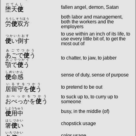
だてんし
fallen angel, demon, Satan
堕天
使
both labor and management,
ろうしそうほう
both the workers and the
労
使
双方
employers
to use within an inch of its life, to
つかいたおす
use every little bit of, to get the
使
い倒す
most out of
あごでつかう
あごで
使
う
to chatter, to jaw, to jabber
あごでつかう
顎で
使
う
しめいかん
sense of duty, sense of purpose
使
命感
いるすをつかう
to pretend to be out
居留守を
使
う
to suck up to, to curry up to
おべっかをつかう
おべっかを
使
う
someone
しようちゅう
busy, in the middle (of)
使
用中
はしづかい
chopstick usage
箸
使
い
いろづかい
color usage