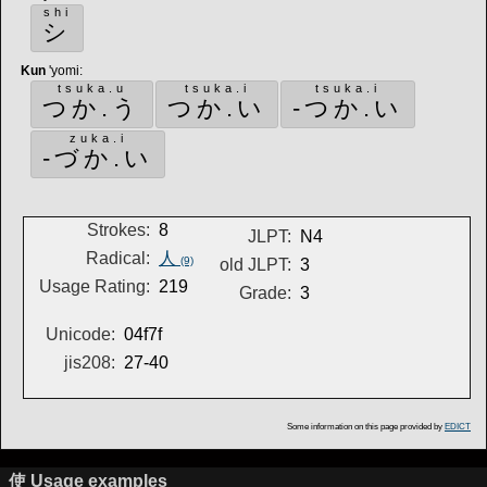
shi
シ
Kun
'yomi
:
tsuka.u
tsuka.i
tsuka.i
つか.う
つか.い
-つか.い
zuka.i
-づか.い
Strokes:
8
JLPT:
N4
Radical:
人
(9)
old JLPT:
3
Usage Rating:
219
Grade:
3
Unicode:
04f7f
jis208:
27-40
Some information on this page provided by
EDICT
使 Usage examples