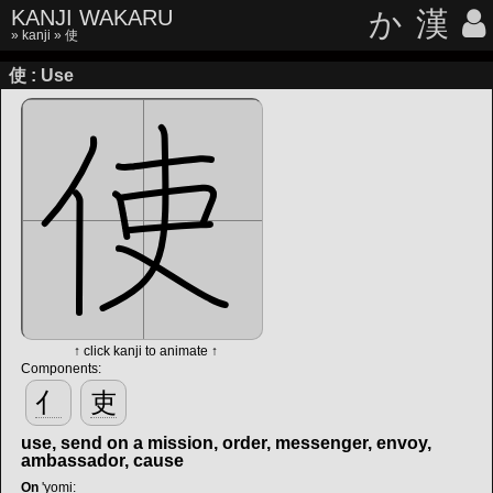
KANJI WAKARU
か
漢
»
kanji
» 使
使 : Use
↑ click kanji to animate ↑
Components:
亻
吏
use, send on a mission, order, messenger, envoy,
ambassador, cause
On
'yomi
: