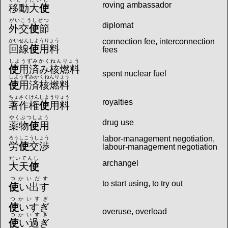
roving ambassador
移動大
使
がいこうしせつ
diplomat
外交
使
節
connection fee, interconnection
かいせんしようりょう
回線
使
用料
fees
しようずみかくねんりょう
使
用済み核燃料
spent nuclear fuel
しようずみかくねんりょう
使
用済核燃料
ちょさくけんしようりょう
royalties
著作権
使
用料
やくぶつしよう
drug use
薬物
使
用
labor-management negotiation,
ろうしこうしょう
労
使
交渉
labour-management negotiation
だいてんし
archangel
大天
使
つかいだす
to start using, to try out
使
い出す
つかいすぎ
使
いすぎ
overuse, overload
つかいすぎ
使
い過ぎ