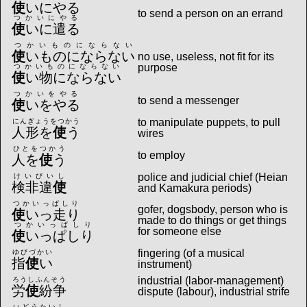
使
いにやる
to send a person on an errand
つかいにやる
使
いに遣る
つかいものにならない
使
いものにならない
no use, useless, not fit for its
purpose
つかいものにならない
使
い物にならない
つかいをやる
to send a messenger
使
いをやる
to manipulate puppets, to pull
にんぎょうをつかう
人形を
使
う
wires
ひとをつかう
to employ
人を
使
う
police and judicial chief (Heian
けいびいし
検非違
使
and Kamakura periods)
つかいっぱしり
gofer, dogsbody, person who is
使
いっ走り
made to do things or get things
つかいっぱしり
for someone else
使
いっぱしり
fingering (of a musical
ゆびづかい
指
使
い
instrument)
industrial (labor-management)
ろうしふんそう
労
使
紛争
dispute (labour), industrial strife
いどうたいし