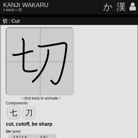
KANJI WAKARU
か
漢
»
kanji
» 切
切 : Cut
↑ click kanji to animate ↑
Components:
七
刀
cut, cutoff, be sharp
On
'yomi
:
setsu
sai