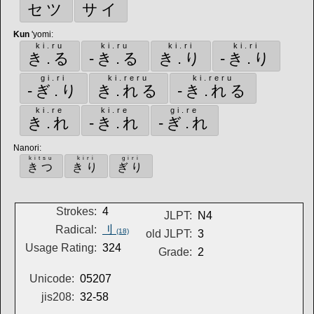
セツ
サイ
Kun
'yomi
:
ki.ru
ki.ru
ki.ri
ki.ri
き.る
-き.る
き.り
-き.り
gi.ri
ki.reru
ki.reru
-ぎ.り
き.れる
-き.れる
ki.re
ki.re
gi.re
き.れ
-き.れ
-ぎ.れ
Nanori
:
kitsu
kiri
giri
きつ
きり
ぎり
Strokes:
4
JLPT:
N4
Radical:
刂
(18)
old JLPT:
3
Usage Rating:
324
Grade:
2
Unicode:
05207
jis208:
32-58