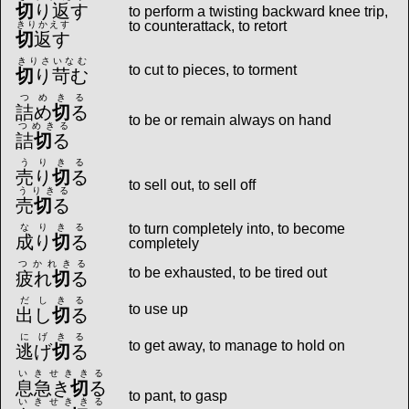
切
り返す
to perform a twisting backward knee trip,
to counterattack, to retort
きりかえす
切
返す
きりさいなむ
to cut to pieces, to torment
切
り苛む
つめきる
詰め
切
る
to be or remain always on hand
つめきる
詰
切
る
うりきる
売り
切
る
to sell out, to sell off
うりきる
売
切
る
to turn completely into, to become
なりきる
成り
切
る
completely
つかれきる
to be exhausted, to be tired out
疲れ
切
る
だしきる
to use up
出し
切
る
にげきる
to get away, to manage to hold on
逃げ
切
る
いきせききる
息急き
切
る
to pant, to gasp
いきせききる