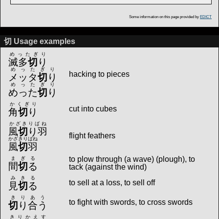
Some information on this page provided by
EDICT
切 Usage examples
めったぎり
滅多
切
り
めったぎり
hacking to pieces
メッタ
切
り
めったぎり
めった
切
り
かくぎり
cut into cubes
角
切
り
かざきりばね
風
切
り羽
flight feathers
かざきりばね
風
切
羽
to plow through (a wave) (plough), to
まぎる
間
切
る
tack (against the wind)
みきる
to sell at a loss, to sell off
見
切
る
きりあう
to fight with swords, to cross swords
切
り合う
きりかえす