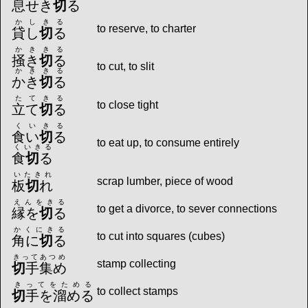
息せき
切
る
かしきる
to reserve, to charter
貸し
切
る
かききる
掻き
切
る
to cut, to slit
かききる
かき
切
る
たてきる
to close tight
立て
切
る
くいきる
食い
切
る
to eat up, to consume entirely
くいきる
食
切
る
いたきれ
scrap lumber, piece of wood
板
切
れ
えんをきる
to get a divorce, to sever connections
縁を
切
る
かくにきる
to cut into squares (cubes)
角に
切
る
きってあつめ
stamp collecting
切
手集め
きってをためる
to collect stamps
切
手を溜める