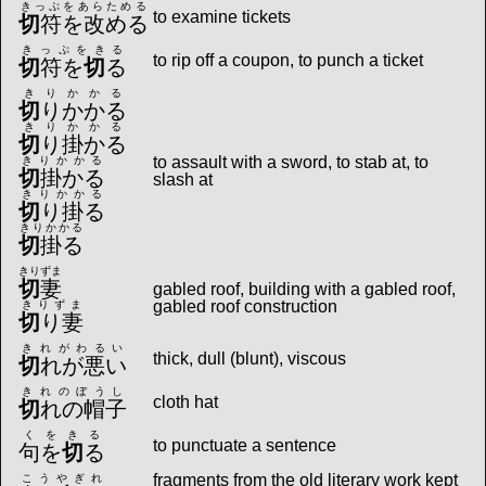
きっぷをあらためる
to examine tickets
切
符を改める
きっぷをきる
to rip off a coupon, to punch a ticket
切
符を
切
る
きりかかる
切
りかかる
きりかかる
切
り掛かる
to assault with a sword, to stab at, to
きりかかる
切
掛かる
slash at
きりかかる
切
り掛る
きりかかる
切
掛る
きりずま
切
妻
gabled roof, building with a gabled roof,
gabled roof construction
きりずま
切
り妻
きれがわるい
thick, dull (blunt), viscous
切
れが悪い
きれのぼうし
cloth hat
切
れの帽子
くをきる
to punctuate a sentence
句を
切
る
fragments from the old literary work kept
こうやぎれ