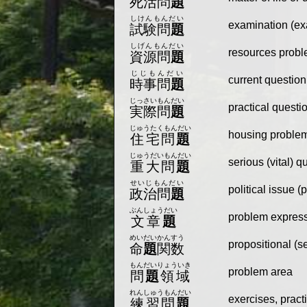
死活問
題
しけんもんだい
examination (ex
試験問
題
しげんもんだい
resources prob
資源問
題
じじもんだい
current question
時事問
題
じっさいもんだい
practical questi
実際問
題
じゅうたくもんだい
housing proble
住宅問
題
じゅうだいもんだい
serious (vital) 
重大問
題
せいじもんだい
political issue (
政治問
題
ぶんしょうだい
problem expres
文章
題
めいだいかんすう
propositional (se
命
題
関数
もんだいりょういき
problem area
問
題
領域
れんしゅうもんだい
exercises, pract
練習問
題