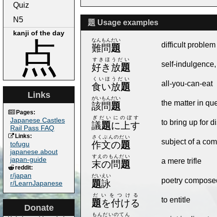
Quiz
N5
題 Usage examples
kanji of the day
点
なんもんだい
difficult problem
難問
題
すきほうだい
self-indulgence
好き放
題
くいほうだい
all-you-can-eat
食い放
題
Links
がいもんだい
the matter in qu
該問
題
Pages:
ぎだいにのぼす
Japanese Castles
to bring up for 
議
題
に上す
Rail Pass FAQ
Links:
さくぶんのだい
subject of a com
作文の
題
tofugu
japanese.about
すえのもんだい
japan-guide
a mere trifle
末の問
題
reddit:
r/japan
だいえい
poetry composed
題
詠
r/LearnJapanese
だいをつける
to entitle
題
を付ける
Donate
もんだいのてん