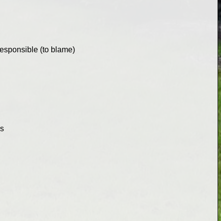
 responsible (to blame)
ds