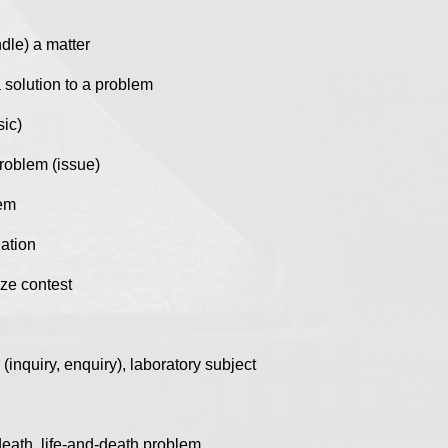
ndle) a matter
 solution to a problem
sic)
roblem (issue)
em
lation
ize contest
 (inquiry, enquiry), laboratory subject
 death, life-and-death problem