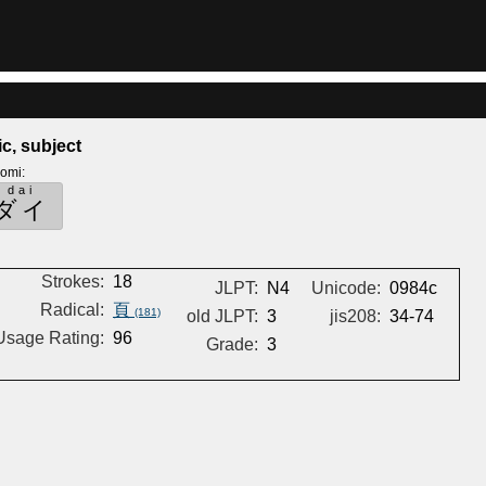
ic, subject
yomi
:
dai
ダイ
Strokes:
18
JLPT:
N4
Unicode:
0984c
Radical:
頁
(181)
old JLPT:
3
jis208:
34-74
Usage Rating:
96
Grade:
3