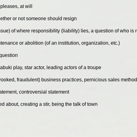
pleases, at will
hether or not someone should resign
sue) of where responsibility (liability) lies, a question of who is
enance or abolition (of an institution, organization, etc.)
 question
kabuki play, star actor, leading actors of a troupe
rooked, fraudulent) business practices, pernicious sales metho
atement, controversial statement
d about, creating a stir, being the talk of town