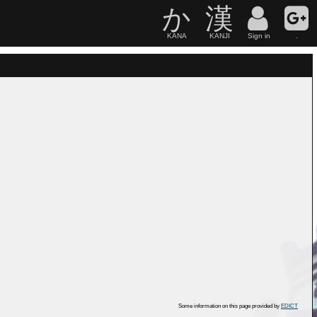
か
漢
KANA
KANJI
Sign in
.
Some information on this page provided by
EDICT