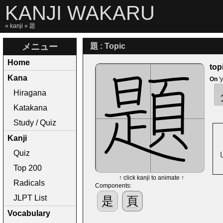
KANJI WAKARU
»
kanji
» 題
メニュー
題 : Topic
Home
top
Kana
On
'
Hiragana
Katakana
Study / Quiz
Kanji
Quiz
Top 200
↑ click kanji to animate ↑
Radicals
Components:
JLPT List
是
頁
Vocabulary