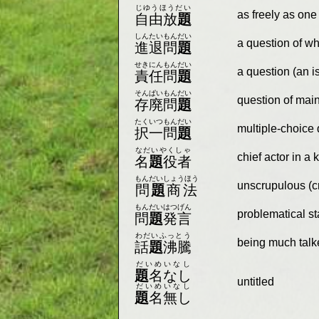
じゆうほうだい
as freely as one 
自由放
題
しんたいもんだい
a question of w
進退問
題
せきにんもんだい
a question (an is
責任問
題
そんぱいもんだい
question of maint
存廃問
題
たくいつもんだい
multiple-choice
択一問
題
なだいやくしゃ
chief actor in a 
名
題
役者
もんだいしょうほう
unscrupulous (c
問
題
商法
もんだいはつげん
problematical st
問
題
発言
わだいふっとう
being much talke
話
題
沸騰
だいめいなし
題
名なし
untitled
だいめいなし
題
名無し