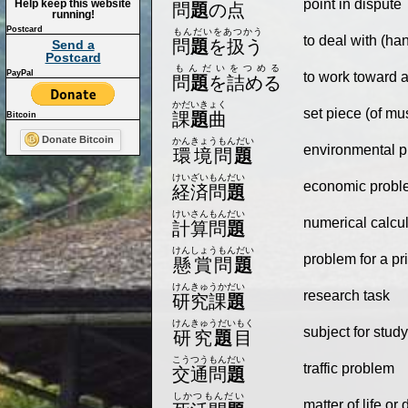
point in dispute
Help keep this website
問
題
の点
running!
Postcard
もんだいをあつかう
to deal with (ha
問
題
を扱う
Send a
Postcard
もんだいをつめる
PayPal
to work toward a
問
題
を詰める
かだいきょく
set piece (of mu
課
題
曲
Bitcoin
Donate Bitcoin
かんきょうもんだい
environmental p
環境問
題
けいざいもんだい
economic probl
経済問
題
けいさんもんだい
numerical calcu
計算問
題
けんしょうもんだい
problem for a pr
懸賞問
題
けんきゅうかだい
research task
研究課
題
けんきゅうだいもく
subject for study
研究
題
目
こうつうもんだい
traffic problem
交通問
題
しかつもんだい
matter of life or