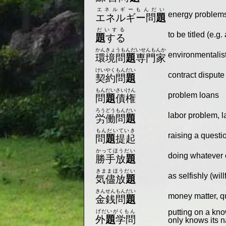
エネルギーもんだい
energy problem
エネルギー問
題
だいする
to be titled (e.g
題
する
かんきょうもんだいせんもんか
environmentalis
環境問
題
専門家
けいやくもんだい
contract dispute
契約問
題
もんだいさいけん
problem loans
問
題
債権
ろうどうもんだい
labor problem, 
労働問
題
もんだいていき
raising a questi
問
題
提起
かってほうだい
doing whatever 
勝手放
題
きままほうだい
as selfishly (wil
気儘放
題
きんせんもんだい
money matter, q
金銭問
題
putting on a kno
げだいがくもん
外
題
学問
only knows its 