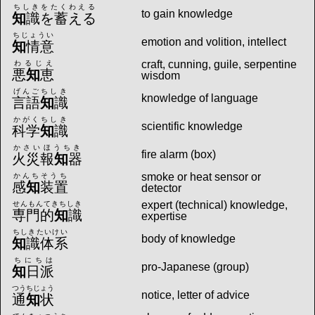
ちしきをたくわえる
to gain knowledge
知
識を蓄える
ちじょうい
emotion and volition, intellect
知
情意
craft, cunning, guile, serpentine
わるじえ
悪
知
恵
wisdom
げんごちしき
knowledge of language
言語
知
識
かがくちしき
scientific knowledge
科学
知
識
かさいほうちき
fire alarm (box)
火災報
知
器
smoke or heat sensor or
かんちそうち
感
知
装置
detector
expert (technical) knowledge,
せんもんてきちしき
専門的
知
識
expertise
ちしきたいけい
body of knowledge
知
識体系
ちにちは
pro-Japanese (group)
知
日派
つうちじょう
notice, letter of advice
通
知
状