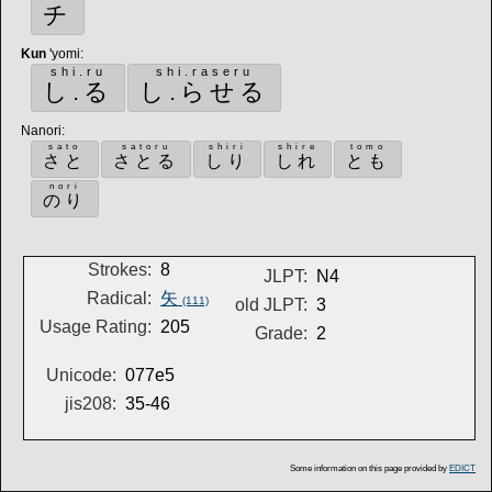
チ
Kun
'yomi
:
shi.ru
shi.raseru
し.る
し.らせる
Nanori
:
sato
satoru
shiri
shire
tomo
さと
さとる
しり
しれ
とも
nori
のり
Strokes:
8
JLPT:
N4
Radical:
矢
(111)
old JLPT:
3
Usage Rating:
205
Grade:
2
Unicode:
077e5
jis208:
35-46
Some information on this page provided by
EDICT