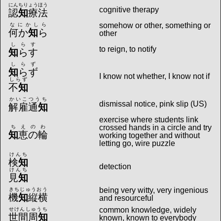
にんちりょうほう
cognitive therapy
認
知
療法
somehow or other, something or
なにかしら
何か
知
ら
other
しらす
to reign, to notify
知
らす
しらず
知
らず
I know not whether, I know not if
しらず
不
知
かいこつうち
dismissal notice, pink slip (US)
解雇通
知
exercise where students link
crossed hands in a circle and try
ちえのわ
知
恵の輪
working together and without
letting go, wire puzzle
けんち
検
知
detection
けんち
見
知
being very witty, very ingenious
きちじゅうおう
機
知
縦横
and resourceful
common knowledge, widely
せけんしゅうち
世間周
知
known, known to everybody