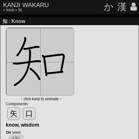
KANJI WAKARU
か
漢
»
kanji
» 知
知 : Know
↑ click kanji to animate ↑
Components:
矢
口
know, wisdom
On
'yomi
:
chi