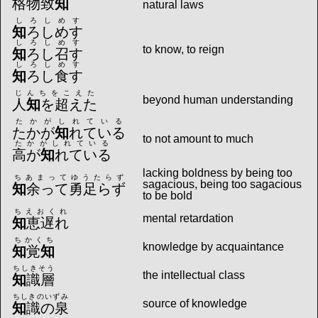
格物致
知
natural laws
しろしめす
知
ろしめす
しろしめす
to know, to reign
知
ろし召す
しろしめす
知
ろし食す
じんちをこえた
beyond human understanding
人
知
を超えた
たかがしれている
たかが
知
れている
to not amount to much
たかがしれている
高が
知
れている
lacking boldness by being too
ちあまってゆうたらず
sagacious, being too sagacious
知
余って勇足らず
to be bold
ちえおくれ
mental retardation
知
恵遅れ
ちかくち
knowledge by acquaintance
知
覚
知
ちしきそう
the intellectual class
知
識層
ちしきのいずみ
source of knowledge
知
識の泉