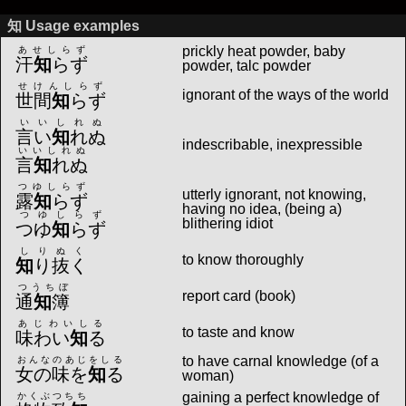
知 Usage examples
prickly heat powder, baby
あせしらず
汗
知
らず
powder, talc powder
せけんしらず
ignorant of the ways of the world
世間
知
らず
いいしれぬ
言い
知
れぬ
indescribable, inexpressible
いいしれぬ
言
知
れぬ
つゆしらず
utterly ignorant, not knowing,
露
知
らず
having no idea, (being a)
つゆしらず
blithering idiot
つゆ
知
らず
しりぬく
to know thoroughly
知
り抜く
つうちぼ
report card (book)
通
知
簿
あじわいしる
to taste and know
味わい
知
る
to have carnal knowledge (of a
おんなのあじをしる
女の味を
知
る
woman)
gaining a perfect knowledge of
かくぶつちち