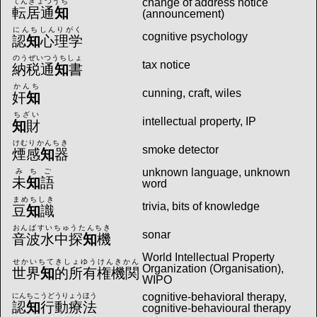
change of address notice
てんきょつうち
転居通
知
(announcement)
にんちしんりがく
cognitive psychology
認
知
心理学
のうぜいつうちしょ
tax notice
納税通
知
書
かんち
cunning, craft, wiles
奸
知
ちざい
intellectual property, IP
知
財
けむりかんちき
smoke detector
煙感
知
器
unknown language, unknown
みちご
未
知
語
word
まめちしき
trivia, bits of knowledge
豆
知
識
おんぱすいちゅうたんちき
sonar
音波水中探
知
機
World Intellectual Property
せかいちてきしょゆうけんきかん
Organization (Organisation),
世界
知
的所有権機関
WIPO
cognitive-behavioral therapy,
にんちこうどうりょうほう
認
知
行動療法
cognitive-behavioural therapy