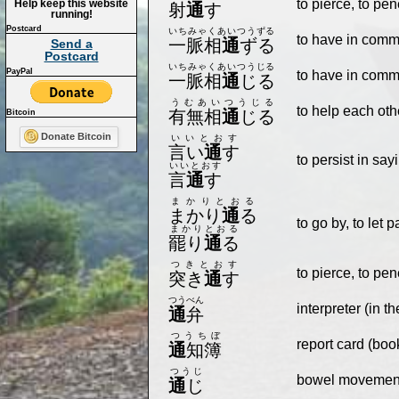
to pierce, to pen
Help keep this website
射
通
す
running!
Postcard
いちみゃくあいつうずる
to have in comm
一脈相
通
ずる
Send a
Postcard
いちみゃくあいつうじる
PayPal
to have in comm
一脈相
通
じる
うむあいつうじる
to help each ot
有無相
通
じる
Bitcoin
Donate Bitcoin
いいとおす
言い
通
す
to persist in say
いいとおす
言
通
す
まかりとおる
まかり
通
る
to go by, to let 
まかりとおる
罷り
通
る
つきとおす
to pierce, to pen
突き
通
す
つうべん
interpreter (in t
通
弁
つうちぼ
report card (boo
通
知簿
つうじ
bowel movement
通
じ