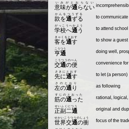
いみがとおらない
incomprehensibl
意味が
通
らない
かんをつうずる
to communicate s
款を
通
ずる
がっこうへかよう
to attend school
学校へ
通
う
きゃくをとおす
to show a guest 
客を
通
す
こうつう
doing well, pro
亨
通
こうつうのべん
convenience for 
交
通
の便
さきにとおす
to let (a person) 
先に
通
す
さのとおり
as following
左の
通
り
すじのとおった
rational, logical
筋の
通
った
せいふくにつう
original and dup
正副二
通
せかいこうつうのしょう
focus of the trad
世界交
通
の衝