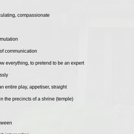
culating, compassionate
mmutation
e of communication
ow everything, to pretend to be an expert
essly
 entire play, appetiser, straight
in the precincts of a shrine (temple)
etween