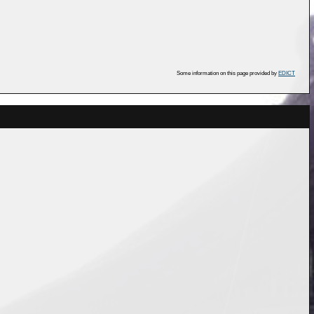
Some information on this page provided by
EDICT