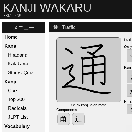
KANJI WAKARU
»
kanji
» 通
メニュー
通 : Traffic
Home
tra
Kana
On
'
Hiragana
Katakana
Kun
Study / Quiz
Kanji
Quiz
Top 200
Nano
↑ click kanji to animate ↑
Radicals
Components:
JLPT List
甬
辶
Vocabulary