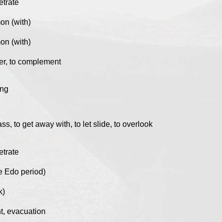
etrate
on (with)
on (with)
her, to complement
ing
pass, to get away with, to let slide, to overlook
etrate
he Edo period)
k)
, evacuation