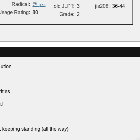
Radical:
辵
(162)
old JLPT:
3
jis208:
36-44
Usage Rating:
80
Grade:
2
lution
ities
al
 keeping standing (all the way)