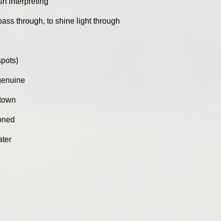
h interpreting
 pass through, to shine light through
spots)
 genuine
 town
oned
ater