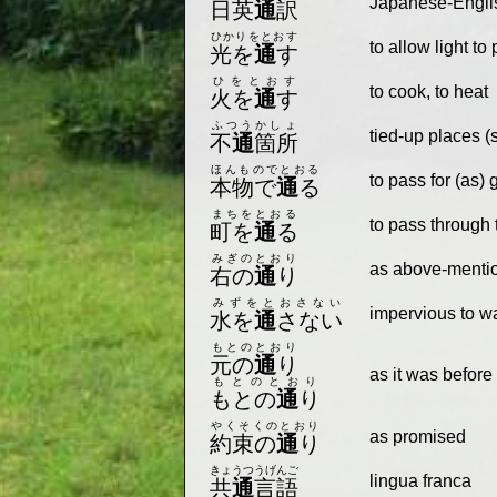
Japanese-Englis
日英
通
訳
ひかりをとおす
to allow light to
光を
通
す
ひをとおす
to cook, to heat
火を
通
す
ふつうかしょ
tied-up places (
不
通
箇所
ほんものでとおる
to pass for (as)
本物で
通
る
まちをとおる
to pass through
町を
通
る
みぎのとおり
as above-menti
右の
通
り
みずをとおさない
impervious to w
水を
通
さない
もとのとおり
元の
通
り
as it was before
もとのとおり
もとの
通
り
やくそくのとおり
as promised
約束の
通
り
きょうつうげんご
lingua franca
共
通
言語