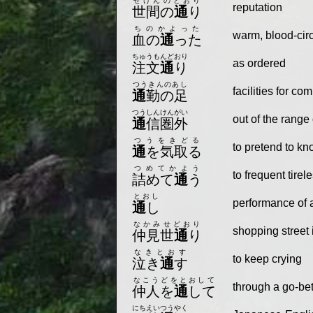
せけんのとおり
reputation
世間の
通
り
ちのかよった
warm, blood-cir
血の
通
った
ちゅうもんどおり
as ordered
注文
通
り
つうきんのあし
facilities for co
通
勤の足
つうしんけんがい
out of the rang
通
信圏外
つうをきどる
to pretend to kn
通
を気取る
つめてかよう
to frequent tirel
詰めて
通
う
とおし
performance of an
通
し
なかみせどおり
shopping street 
仲見世
通
り
なきとおす
to keep crying
泣き
通
す
なこうどをとおして
through a go-b
仲人を
通
して
にちえいつうやく