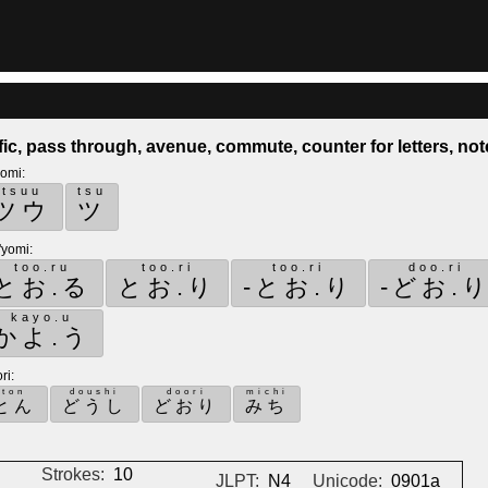
ffic, pass through, avenue, commute, counter for letters, no
yomi
:
tsuu
tsu
ツウ
ツ
'yomi
:
too.ru
too.ri
too.ri
doo.ri
とお.る
とお.り
-とお.り
-どお.
kayo.u
かよ.う
ri
:
ton
doushi
doori
michi
とん
どうし
どおり
みち
Strokes:
10
JLPT:
N4
Unicode:
0901a