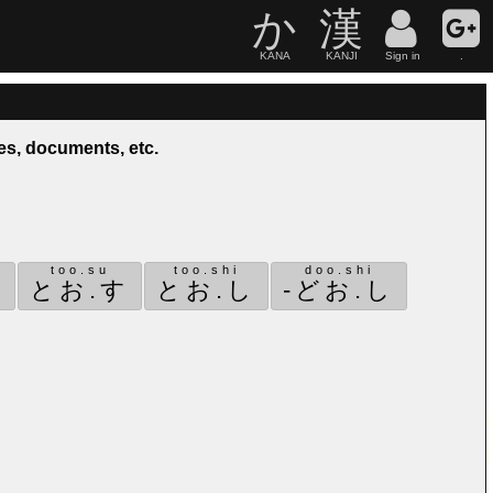
か
漢
KANA
KANJI
Sign in
.
tes, documents, etc.
too.su
too.shi
doo.shi
り
とお.す
とお.し
-どお.し