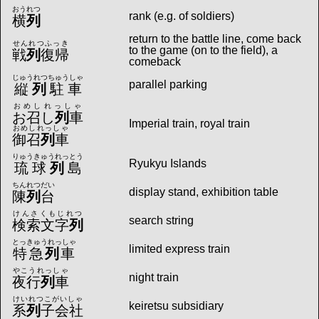
おうれつ
rank (e.g. of soldiers)
横
列
return to the battle line, come back
せんれつふっき
to the game (on to the field), a
戦
列
復帰
comeback
じゅうれつちゅうしゃ
parallel parking
縦
列
駐車
おめしれっしゃ
お召し
列
車
Imperial train, royal train
おめしれっしゃ
御召
列
車
りゅうきゅうれっとう
Ryukyu Islands
琉球
列
島
ちんれつだい
display stand, exhibition table
陳
列
台
けんさくもじれつ
search string
検索文字
列
とっきゅうれっしゃ
limited express train
特急
列
車
やこうれっしゃ
night train
夜行
列
車
けいれつこがいしゃ
keiretsu subsidiary
系
列
子会社