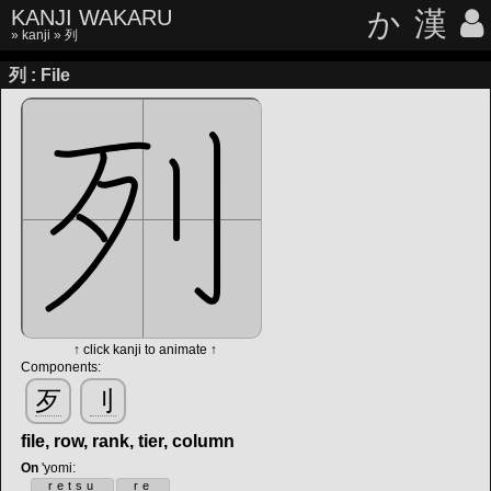
KANJI WAKARU
か
漢
»
kanji
» 列
列 : File
↑ click kanji to animate ↑
Components:
歹
刂
file, row, rank, tier, column
On
'yomi
:
retsu
re