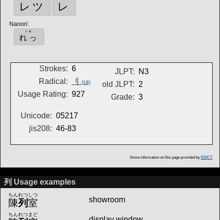
レツ
レ
Nanori
:
re
れっ
Strokes:
6
JLPT:
N3
Radical:
刂
(18)
old JLPT:
2
Usage Rating:
927
Grade:
3
Unicode:
05217
jis208:
46-83
Some information on this page provided by
EDICT
列 Usage examples
ちんれつしつ
showroom
陳
列
室
ちんれつまど
display window