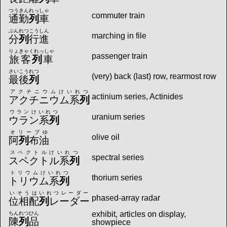
つうきんれっしゃ
commuter train
通勤
列
車
ぶんれつこうしん
marching in file
分
列
行進
りょきゃくれっしゃ
passenger train
旅客
列
車
さいこうれつ
(very) back (last) row, rearmost row
最後
列
アクチニウムけいれつ
actinium series, Actinides
アクチニウム系
列
ウランけいれつ
uranium series
ウラン系
列
オリーブゆ
olive oil
阿
列
布油
スペクトルけいれつ
spectral series
スペクトル系
列
トリウムけいれつ
thorium series
トリウム系
列
いそうはいれつレーダー
phased-array radar
位相配
列
レーダー
exhibit, articles on display,
ちんれつひん
陳
列
品
showpiece