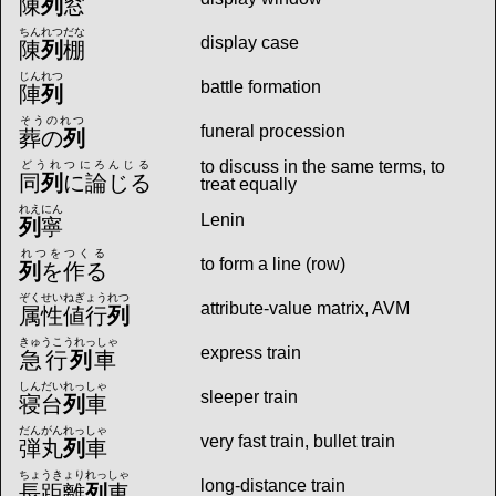
陳
列
窓
ちんれつだな
display case
陳
列
棚
じんれつ
battle formation
陣
列
そうのれつ
funeral procession
葬の
列
to discuss in the same terms, to
どうれつにろんじる
同
列
に論じる
treat equally
れえにん
Lenin
列
寧
れつをつくる
to form a line (row)
列
を作る
ぞくせいねぎょうれつ
attribute-value matrix, AVM
属性値行
列
きゅうこうれっしゃ
express train
急行
列
車
しんだいれっしゃ
sleeper train
寝台
列
車
だんがんれっしゃ
very fast train, bullet train
弾丸
列
車
ちょうきょりれっしゃ
long-distance train
長距離
列
車