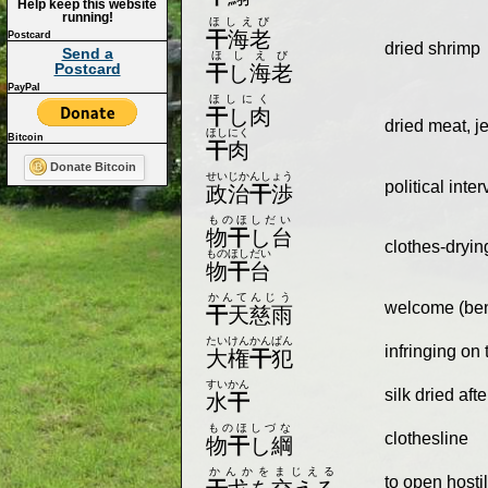
Help keep this website
running!
ほしえび
干
海老
Postcard
dried shrimp
Send a
ほしえび
Postcard
干
し海老
PayPal
ほしにく
干
し肉
dried meat, j
ほしにく
Bitcoin
干
肉
Donate Bitcoin
せいじかんしょう
political inte
政治
干
渉
ものほしだい
物
干
し台
clothes-dryin
ものほしだい
物
干
台
かんてんじう
welcome (bene
干
天慈雨
たいけんかんぱん
infringing on
大権
干
犯
すいかん
silk dried af
水
干
ものほしづな
clothesline
物
干
し綱
かんかをまじえる
to open hostil