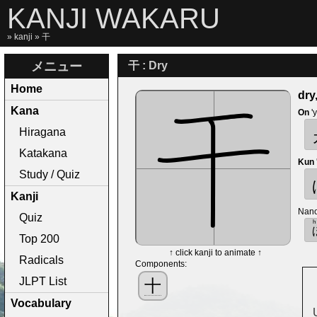
KANJI WAKARU
»
kanji
» 干
メニュー
干 : Dry
Home
dry
Kana
On
'
Hiragana
Katakana
Kun
Study / Quiz
Kanji
Nano
Quiz
Top 200
↑ click kanji to animate ↑
Radicals
Components:
JLPT List
十
Vocabulary