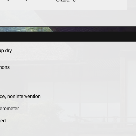
up dry
mmons
ce, nonintervention
ferometer
ied