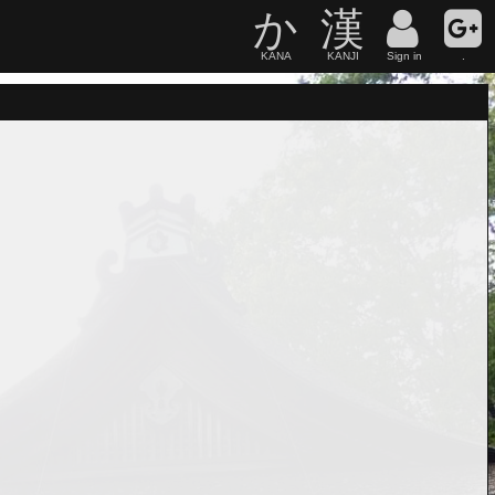
か
漢
KANA
KANJI
Sign in
.