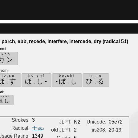
, parch, ebb, recede, interfere, intercede, dry (radical 51)
yomi
:
kan
カン
'yomi
:
ho.su
ho.shī
bo.shi
hi.ru
ほ.す
ほ.し-
-ぼ.し
ひ.る
ri
:
hoshi
ほし
Strokes:
3
JLPT:
N2
Unicode:
05e72
Radical:
干
(51)
old JLPT:
2
jis208:
20-19
Usage Rating:
1349
Grade:
6