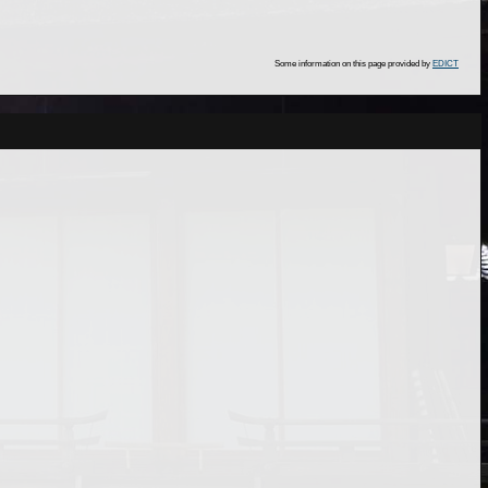
Some information on this page provided by
EDICT