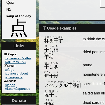
Quiz
N5
kanji of the day
点
干 Usage examples
さかずきをほす
to drink the c
杯を
干
す
Links
ほしがき
干
し柿
dried persi
ほしがき
Pages:
干
柿
Japanese Castles
Rail Pass FAQ
ほしすもも
prune
干
し李
Links:
tofugu
むかんしょう
japanese.about
noninterferen
無
干
渉
japan-guide
reddit:
スペックルかんしょうけい
speckle inter
スペックル
干
渉計
r/japan
r/LearnJapanese
しおぼし
salted and dr
塩
干
し
Donate
ほしか
dried sardine
干
鰯