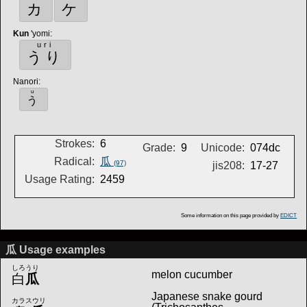
カ
ケ
Kun
'yomi
:
uri
うり
Nanori
:
u
う
Strokes:
6
Grade:
9
Unicode:
074dc
Radical:
瓜
(97)
jis208:
17-27
Usage Rating:
2459
Some information on this page provided by
EDICT
瓜 Usage examples
しろうり
melon cucumber
白
瓜
Japanese snake gourd
カラスウリ