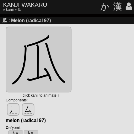
KANJI WAKARU
か
漢
»
kanji
» 瓜
瓜 : Melon (radical 97)
↑ click kanji to animate ↑
Components:
丿
厶
melon (radical 97)
On
'yomi
:
ka
ke