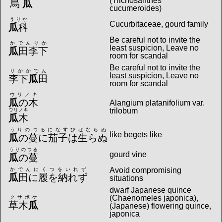
(Trichosanthes
烏
瓜
cucumeroides)
うりか
Cucurbitaceae, gourd family
瓜
科
Be careful not to invite the
かでんりか
least suspicion, Leave no
瓜
田李下
room for scandal
Be careful not to invite the
りかかでん
least suspicion, Leave no
李下
瓜
田
room for scandal
ウリノキ
瓜
の木
Alangium platanifolium var.
trilobum
ウリノキ
瓜
木
うりのつるになすびはならぬ
like begets like
瓜
の蔓に茄子は生らぬ
うりのつる
gourd vine
瓜
の蔓
Avoid compromising
かでんにくつをいれず
瓜
田に履を納れず
situations
dwarf Japanese quince
(Chaenomeles japonica),
クサボケ
草木
瓜
(Japanese) flowering quince,
japonica