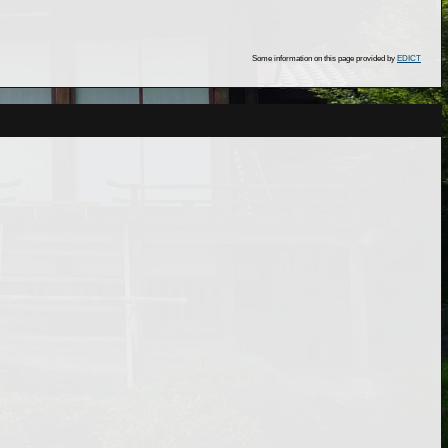
Some information on this page provided by
EDICT