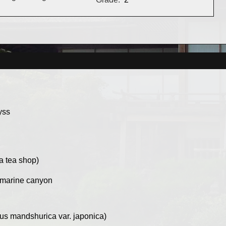
yss
a tea shop)
bmarine canyon
us mandshurica var. japonica)