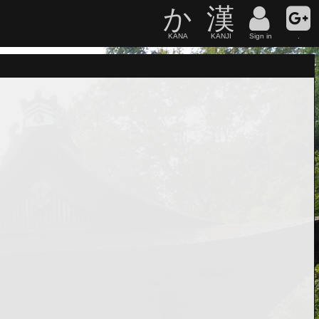
か
漢
KANA
KANJI
Sign in
.