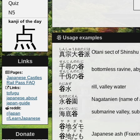
Quiz
N5
kanji of the day
点
谷 Usage examples
しんしゅうおおたには
Otani sect of Shinshu
真宗大
谷
派
Links
せんじんのたに
千尋の
谷
bottomless ravine, ab
せんじんのたに
Pages:
千仭の
谷
Japanese Castles
Rail Pass FAQ
たにみず
rill, valley water
谷
水
Links:
tofugu
ながたにえん
japanese.about
Nagatanien (name of 
永
谷
園
japan-guide
reddit:
かいていだに
submarine valley, su
海底
谷
r/japan
r/LearnJapanese
ヤチダモ
谷
地ダモ
ヤチダモ
Donate
Japanese ash (Fraxin
谷
地だも