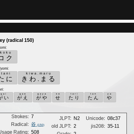
ley (radical 150)
yomi
:
koku
コク
'yomi
:
tani
kiwa.maru
たに
きわ.まる
ri
:
gai
gae
gaya
se
tari
tan
ya
がい
がえ
がや
せ
たり
たん
や
Strokes:
7
JLPT:
N2
Unicode:
08c37
Radical:
谷
(150)
old JLPT:
2
jis208:
35-11
Usage Rating:
508
Grade:
2