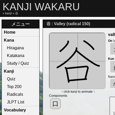
KANJI WAKARU
»
kanji
» 谷
メニュー
谷 : Valley (radical 150)
Home
val
Kana
On
'
Hiragana
Katakana
Kun
Study / Quiz
Kanji
Nano
Quiz
Top 200
↑ click kanji to animate ↑
Radicals
Components:
JLPT List
口
Vocabulary