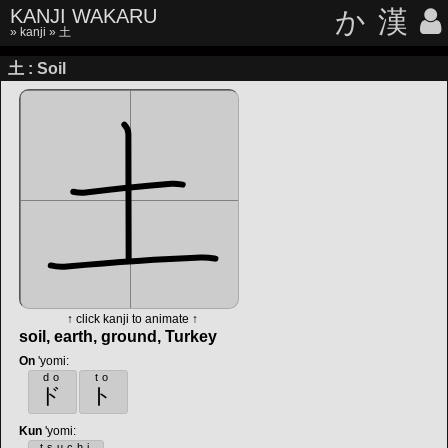
KANJI WAKARU
か
漢
»
kanji
» 土
土 : Soil
↑ click kanji to animate ↑
soil, earth, ground, Turkey
On
'yomi
:
do
to
ド
ト
Kun
'yomi
:
tsuchi