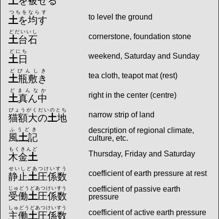
土
を被せる
つちをならす
to level the ground
土
を均す
どだいいし
cornerstone, foundation stone
土
台石
どにち
weekend, Saturday and Sunday
土
日
どびんしき
tea cloth, teapot mat (rest)
土
瓶敷き
どまんなか
right in the center (centre)
土
真ん中
びょうがくだいのとち
narrow strip of land
猫額大の
土
地
description of regional climate,
ふうどき
風
土
記
culture, etc.
もくきんど
Thursday, Friday and Saturday
木金
土
せいしどあつけいすう
coefficient of earth pressure at rest
静止
土
圧係数
coefficient of passive earth
じゅどうどあつけいすう
受働
土
圧係数
pressure
しゅどうどあつけいすう
coefficient of active earth pressure
主働
土
圧係数