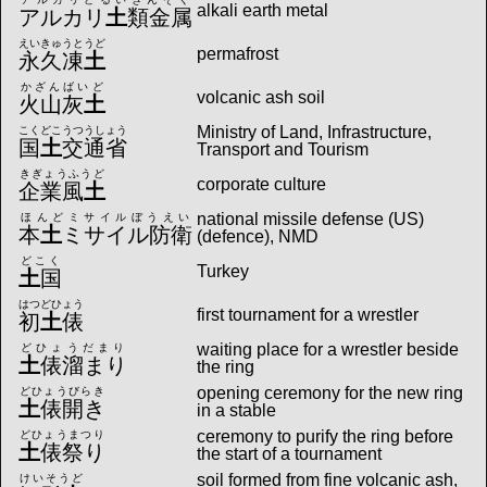
alkali earth metal
アルカリ
土
類金属
えいきゅうとうど
permafrost
永久凍
土
かざんばいど
volcanic ash soil
火山灰
土
Ministry of Land, Infrastructure,
こくどこうつうしょう
国
土
交通省
Transport and Tourism
きぎょうふうど
corporate culture
企業風
土
national missile defense (US)
ほんどミサイルぼうえい
本
土
ミサイル防衛
(defence), NMD
どこく
Turkey
土
国
はつどひょう
first tournament for a wrestler
初
土
俵
waiting place for a wrestler beside
どひょうだまり
土
俵溜まり
the ring
opening ceremony for the new ring
どひょうびらき
土
俵開き
in a stable
ceremony to purify the ring before
どひょうまつり
土
俵祭り
the start of a tournament
soil formed from fine volcanic ash,
けいそうど