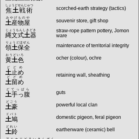
しょうどせんじゅつ
scorched-earth strategy (tactics)
焦
土
戦術
みやげものや
souvenir store, gift shop
土
産物屋
straw-rope pattern pottery, Jomon
じょうもんしきどき
縄文式
土
器
ware
りょうどほぜん
maintenance of territorial integrity
領
土
保全
おうどいろ
ocher (colour), ochre
黄
土
色
どどめ
土
止め
retaining wall, sheathing
どどめ
土
留め
どてっぱら
guts
土
手っ腹
どごう
powerful local clan
土
豪
ドバト
domestic pigeon, feral pigeon
土
鳩
どれい
earthenware (ceramic) bell
土
鈴
アルカリどるいきんぞく