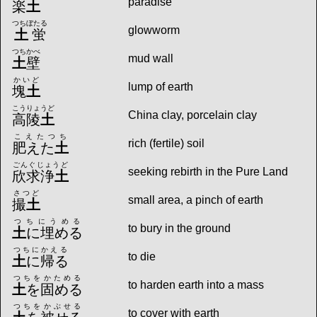
paradise
楽
土
つちぼたる
glowworm
土
蛍
つちかべ
mud wall
土
壁
かいど
lump of earth
塊
土
こうりょうど
China clay, porcelain clay
高陵
土
こえたつち
rich (fertile) soil
肥えた
土
ごんぐじょうど
seeking rebirth in the Pure Land
欣求浄
土
さつど
small area, a pinch of earth
撮
土
つちにうめる
to bury in the ground
土
に埋める
つちにかえる
to die
土
に帰る
つちをかためる
to harden earth into a mass
土
を固める
つちをかぶせる
to cover with earth