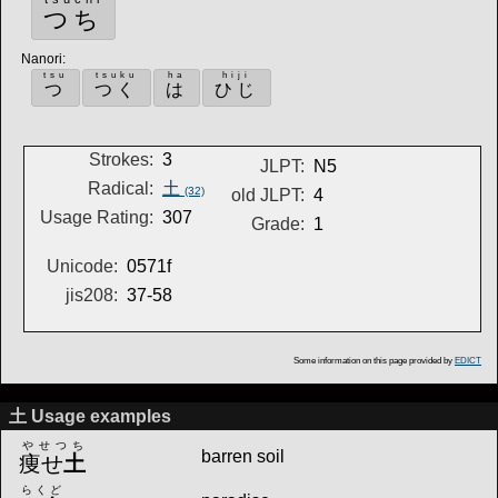
つち
Nanori
:
tsu
tsuku
ha
hiji
つ
つく
は
ひじ
Strokes:
3
JLPT:
N5
Radical:
土
(32)
old JLPT:
4
Usage Rating:
307
Grade:
1
Unicode:
0571f
jis208:
37-58
Some information on this page provided by
EDICT
土 Usage examples
やせつち
barren soil
痩せ
土
らくど