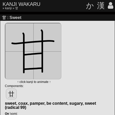
KANJI WAKARU
か
漢
»
kanji
» 甘
甘 : Sweet
↑ click kanji to animate ↑
Components:
廿
sweet, coax, pamper, be content, sugary, sweet
(radical 99)
On
'yomi
: