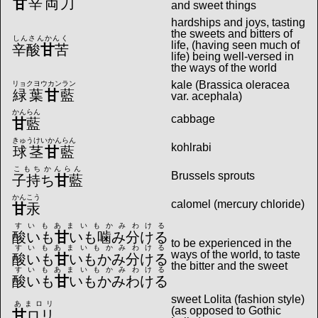
甘
辛両刀
and sweet things
hardships and joys, tasting
the sweets and bitters of
しんさんかんく
life, (having seen much of
辛酸
甘
苦
life) being well-versed in
the ways of the world
kale (Brassica oleracea
リョクヨウカンラン
緑葉
甘
藍
var. acephala)
かんらん
cabbage
甘
藍
きゅうけいかんらん
kohlrabi
球茎
甘
藍
こもちかんらん
Brussels sprouts
子持ち
甘
藍
かんこう
calomel (mercury chloride)
甘
汞
すいもあまいもかみわける
酸いも
甘
いも噛み分ける
to be experienced in the
すいもあまいもかみわける
ways of the world, to taste
酸いも
甘
いもかみ分ける
the bitter and the sweet
すいもあまいもかみわける
酸いも
甘
いもかみわける
sweet Lolita (fashion style)
あまロリ
(as opposed to Gothic
甘
ロリ