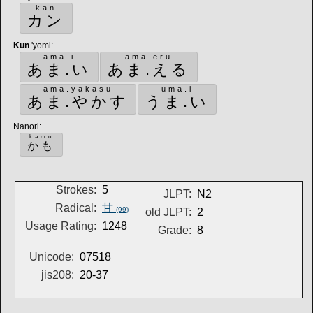
kan
カン
Kun
'yomi
:
ama.i
ama.eru
あま.い
あま.える
ama.yakasu
uma.i
あま.やかす
うま.い
Nanori
:
kamo
かも
Strokes:
5
JLPT:
N2
Radical:
甘
(99)
old JLPT:
2
Usage Rating:
1248
Grade:
8
Unicode:
07518
jis208:
20-37