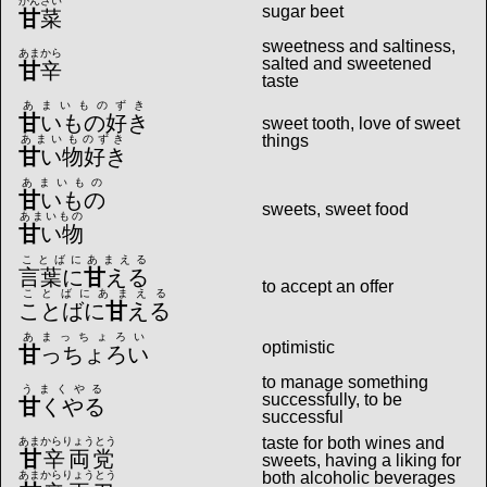
かんさい
sugar beet
甘
菜
sweetness and saltiness,
あまから
salted and sweetened
甘
辛
taste
あまいものずき
甘
いもの好き
sweet tooth, love of sweet
things
あまいものずき
甘
い物好き
あまいもの
甘
いもの
sweets, sweet food
あまいもの
甘
い物
ことばにあまえる
言葉に
甘
える
to accept an offer
ことばにあまえる
ことばに
甘
える
あまっちょろい
optimistic
甘
っちょろい
to manage something
うまくやる
successfully, to be
甘
くやる
successful
taste for both wines and
あまからりょうとう
甘
辛両党
sweets, having a liking for
あまからりょうとう
both alcoholic beverages