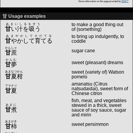
Some information on this page provided by
EDICT
甘 Usage examples
to make a good thing out
あまいしるをすう
甘
い汁を吸う
of (something)
to bring up indulgently, to
あまやかしてそだてる
甘
やかして育てる
coddle
かんしゃ
sugar cane
甘
蔗
かんむ
sweet (pleasant) dreams
甘
夢
sweet (variety of) Watson
あまなつかん
甘
夏柑
pomelo
amanatsu (Citrus
アマナツ
natsudaidai), sweet form of
甘
夏
Chinese citron
fish, meat, and vegetables
stewed in a thick, sweet
あまに
甘
煮
sauce of soy sauce, sugar
and mirin
あまがき
sweet persimmon
甘
柿