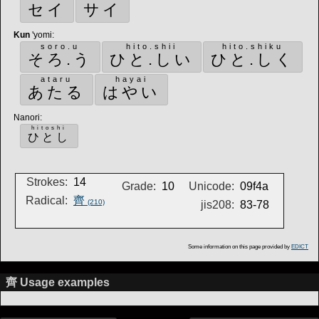
セイ
サイ
Kun
'yomi
:
soro.u
hito.shii
hito.shiku
そろ.う
ひと.しい
ひと.しく
ataru
hayai
あたる
はやい
Nanori
:
hitoshi
ひとし
Strokes:
14
Grade:
10
Unicode:
09f4a
Radical:
齊
(210)
jis208:
83-78
Some information on this page provided by
EDICT
齊 Usage examples