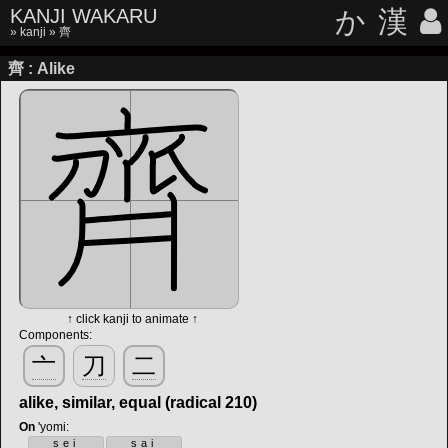
KANJI WAKARU
か
漢
»
kanji
» 齊
齊 : Alike
↑ click kanji to animate ↑
Components:
亠
刀
二
alike, similar, equal (radical 210)
On
'yomi
:
sei
sai