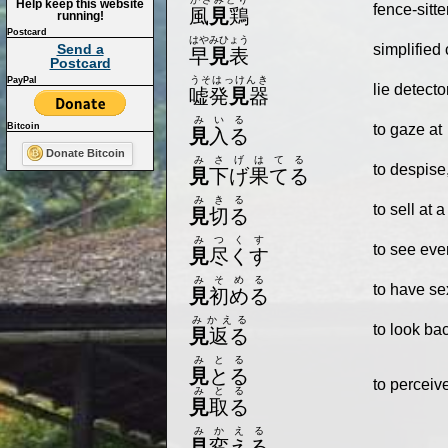
Help keep this website
fence-sitte
風
見
鶏
running!
Postcard
はやみひょう
Send a
simplified 
早
見
表
Postcard
うそはっけんき
PayPal
lie detecto
嘘発
見
器
みいる
Bitcoin
to gaze at
見
入る
Donate Bitcoin
みさげはてる
to despise
見
下げ果てる
みきる
to sell at a
見
切る
みつくす
to see eve
見
尽くす
みそめる
to have sex
見
初める
みかえる
to look ba
見
返る
みとる
見
とる
to perceiv
みとる
見
取る
みかえる
見
変える