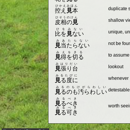
ひかえみほん
duplicate
控え
見
本
ひそうのけん
shallow v
皮相の
見
ひをみない
unique, unr
比を
見
ない
みあたらない
not be fou
見
当たらない
みえをきる
to assume 
見
得を切る
みはりだい
lookout
見
張り台
みるたびに
whenever (
見
る度に
みるのもけがらわしい
detestable 
見
るのも汚らわしい
みるべき
見
るべき
worth seei
みるべき
見
る可き