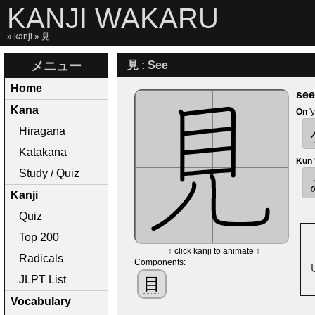
KANJI WAKARU
»
kanji
» 見
メニュー
見 : See
Home
see
Kana
On
'
Hiragana
Katakana
Kun
Study / Quiz
Kanji
Quiz
Top 200
↑ click kanji to animate ↑
Radicals
Components:
JLPT List
目
Vocabulary