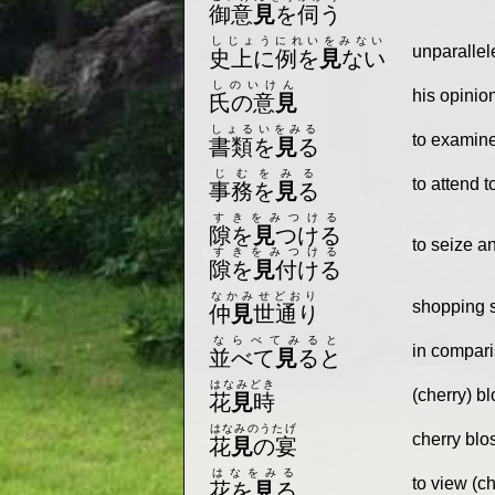
御意
見
を伺う
しじょうにれいをみない
unparallele
史上に例を
見
ない
しのいけん
his opinio
氏の意
見
しょるいをみる
to examin
書類を
見
る
じむをみる
to attend 
事務を
見
る
すきをみつける
隙を
見
つける
to seize a
すきをみつける
隙を
見
付ける
なかみせどおり
shopping st
仲
見
世通り
ならべてみると
in compar
並べて
見
ると
はなみどき
(cherry) 
花
見
時
はなみのうたげ
cherry blo
花
見
の宴
はなをみる
to view (c
花を
見
る