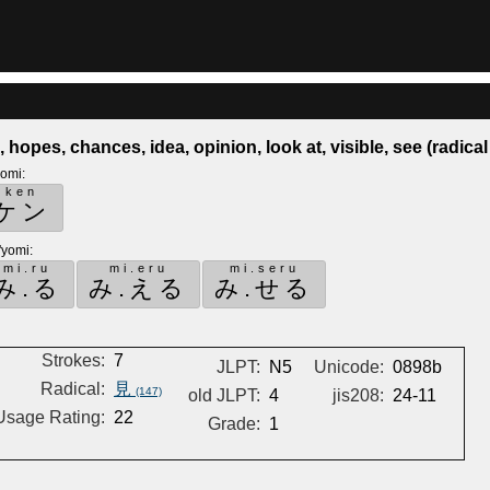
, hopes, chances, idea, opinion, look at, visible, see (radical
yomi
:
ken
ケン
'yomi
:
mi.ru
mi.eru
mi.seru
み.る
み.える
み.せる
Strokes:
7
JLPT:
N5
Unicode:
0898b
Radical:
見
(147)
old JLPT:
4
jis208:
24-11
Usage Rating:
22
Grade:
1