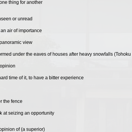
 one thing for another
nseen or unread
an air of importance
 panoramic view
rmed under the eaves of houses after heavy snowfalls (Tohoku re
 opinion
ard time of it, to have a bitter experience
er the fence
k at seizing an opportunity
opinion of (a superior)