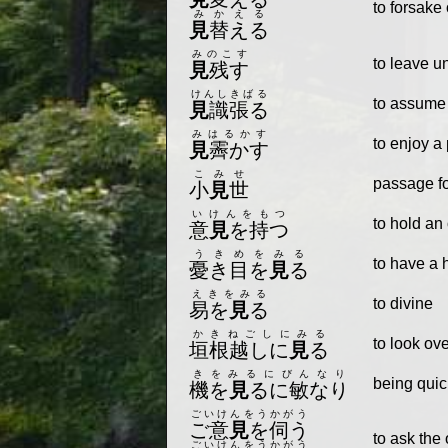
to forsake
みかえる
見
替える
みのこす
to leave u
見
残す
けんしきばる
to assume 
見
識張る
みはるかす
to enjoy a
見
霽かす
こみせ
passage fo
小
見
世
いけんをもつ
to hold an
意
見
を持つ
うきめをみる
to have a h
憂き目を
見
る
えきをみる
to divine
易を
見
る
かきねごしにみる
to look ov
垣根越しに
見
る
きをみるにびんなり
being quic
機を
見
るに敏なり
ごいけんをうかがう
ご意
見
を伺う
to ask the 
ごいけんをうかがう