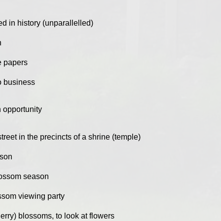
d in history (unparallelled)
n
e papers
to business
n opportunity
reet in the precincts of a shrine (temple)
ison
blossom season
ssom viewing party
herry) blossoms, to look at flowers