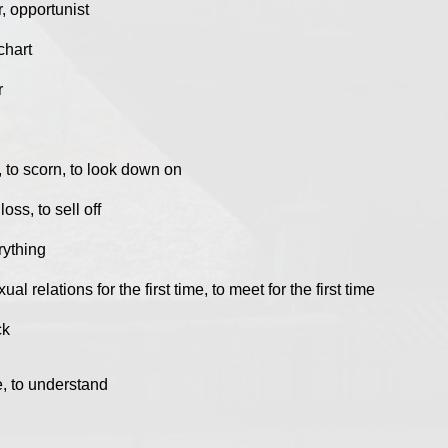
r, opportunist
chart
r
, to scorn, to look down on
 loss, to sell off
rything
ual relations for the first time, to meet for the first time
ck
e, to understand