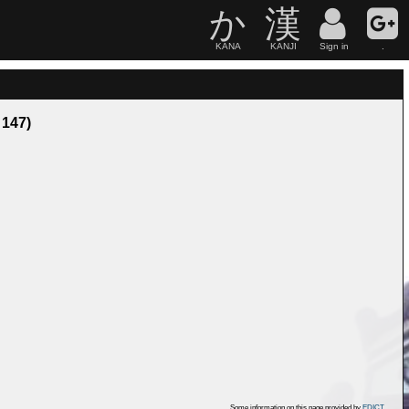
か
漢
KANA
KANJI
Sign in
.
 147)
Some information on this page provided by
EDICT