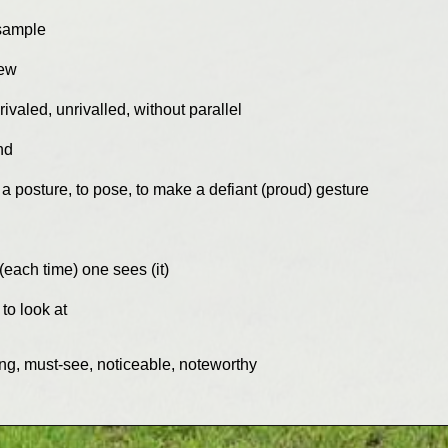
 sample
iew
ivaled, unrivalled, without parallel
nd
a posture, to pose, to make a defiant (proud) gesture
each time) one sees (it)
to look at
ng, must-see, noticeable, noteworthy