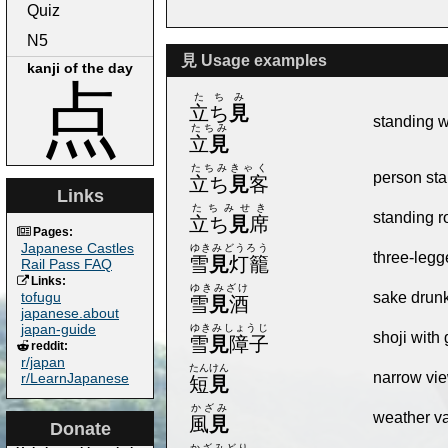
Quiz
N5
見 Usage examples
kanji of the day
点
たちみ
立ち
見
standing w
たちみ
立
見
たちみきゃく
person sta
立ち
見
客
Links
たちみせき
standing 
立ち
見
席
Pages:
Japanese Castles
ゆきみどうろう
three-legg
雪
見
灯籠
Rail Pass FAQ
Links:
ゆきみざけ
tofugu
sake drun
雪
見
酒
japanese.about
japan-guide
ゆきみしょうじ
shoji with
雪
見
障子
reddit:
r/japan
たんけん
narrow vi
r/LearnJapanese
短
見
かざみ
weather v
風
見
Donate
かざみどり