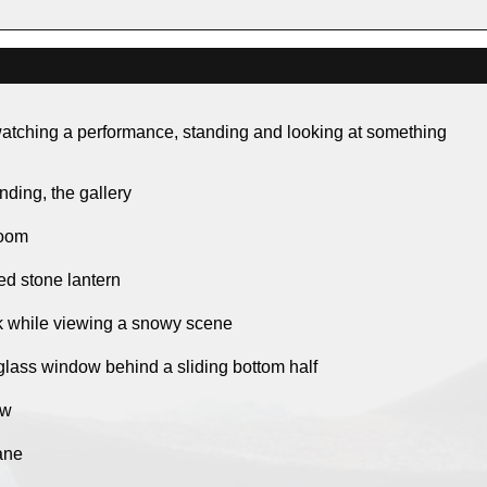
atching a performance, standing and looking at something
nding, the gallery
room
ed stone lantern
k while viewing a snowy scene
 glass window behind a sliding bottom half
ew
ane